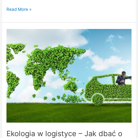
Read More »
Ekologia
w
logistyce
–
Jak
dbać
o
środowisko?
Ekologia w logistyce – Jak dbać o