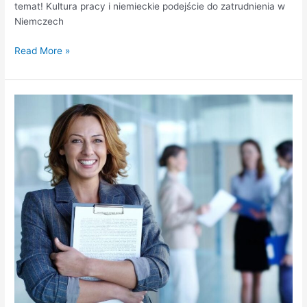
temat! Kultura pracy i niemieckie podejście do zatrudnienia w
Niemczech
Read More »
Proces
rekrutacji
–
Jak
wygląda?