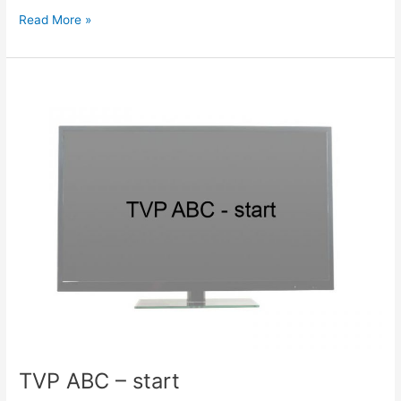
Read More »
TVP
ABC
–
start
TVP ABC – start