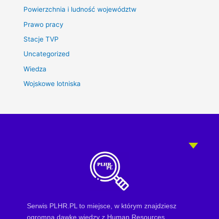
Powierzchnia i ludność województw
Prawo pracy
Stacje TVP
Uncategorized
Wiedza
Wojskowe lotniska
Serwis PLHR.PL to miejsce, w którym znajdziesz
ogromną dawkę wiedzy z Human Resources.