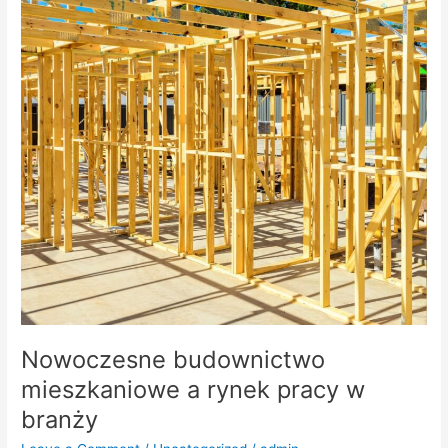
budownictwo
mieszkaniowe
a
rynek
pracy
w
branży
Nowoczesne budownictwo
mieszkaniowe a rynek pracy w
branży