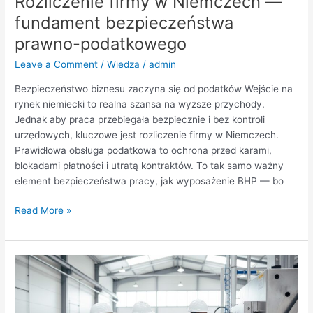
Rozliczenie firmy w Niemczech —
fundament bezpieczeństwa
prawno-podatkowego
Leave a Comment
/
Wiedza
/
admin
Bezpieczeństwo biznesu zaczyna się od podatków Wejście na
rynek niemiecki to realna szansa na wyższe przychody.
Jednak aby praca przebiegała bezpiecznie i bez kontroli
urzędowych, kluczowe jest rozliczenie firmy w Niemczech.
Prawidłowa obsługa podatkowa to ochrona przed karami,
blokadami płatności i utratą kontraktów. To tak samo ważny
element bezpieczeństwa pracy, jak wyposażenie BHP — bo
Read More »
Systemy
rurowe
w
przemyśle