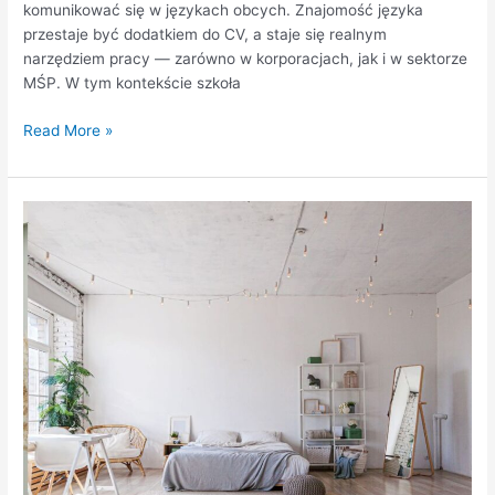
komunikować się w językach obcych. Znajomość języka
przestaje być dodatkiem do CV, a staje się realnym
narzędziem pracy — zarówno w korporacjach, jak i w sektorze
MŚP. W tym kontekście szkoła
Read More »
Jak
najlepiej
wykorzystać
przestrzeń
w
małym
mieszkaniu?
Praktyczne
rozwiązania,
które
robią
różnicę