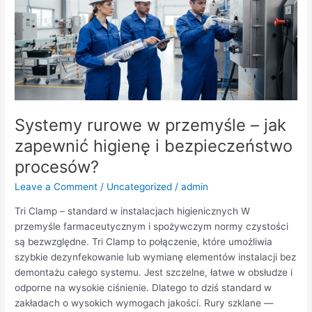
–
jak
zapewnić
higienę
i
bezpieczeństwo
procesów?
Systemy rurowe w przemyśle – jak
zapewnić higienę i bezpieczeństwo
procesów?
Leave a Comment
/
Uncategorized
/
admin
Tri Clamp – standard w instalacjach higienicznych W
przemyśle farmaceutycznym i spożywczym normy czystości
są bezwzględne. Tri Clamp to połączenie, które umożliwia
szybkie dezynfekowanie lub wymianę elementów instalacji bez
demontażu całego systemu. Jest szczelne, łatwe w obsłudze i
odporne na wysokie ciśnienie. Dlatego to dziś standard w
zakładach o wysokich wymogach jakości. Rury szklane —