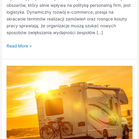
obszarów, który silnie wpływa na politykę personalną firm, jest
logistyka. Dynamiczny rozwój e-commerce, presja na
skracanie terminów realizacji zamówień oraz rosnące koszty
pracy sprawiają, że organizacje muszą szukać nowych
sposobów zwiększania wydajności zespołów […]
Read More »
Mobilne
biuro
i
nocleg
służbowy
–
kampery
w
delegacjach
pracowniczych