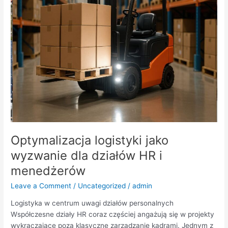
działów
HR
i
menedżerów
Optymalizacja logistyki jako
wyzwanie dla działów HR i
menedżerów
Leave a Comment
/
Uncategorized
/
admin
Logistyka w centrum uwagi działów personalnych
Współczesne działy HR coraz częściej angażują się w projekty
wykraczające poza klasyczne zarządzanie kadrami. Jednym z