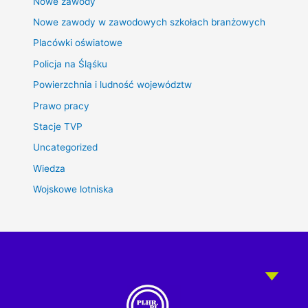
Nowe zawody
Nowe zawody w zawodowych szkołach branżowych
Placówki oświatowe
Policja na Śląśku
Powierzchnia i ludność województw
Prawo pracy
Stacje TVP
Uncategorized
Wiedza
Wojskowe lotniska