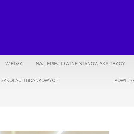
WIEDZA
NAJLEPIEJ PŁATNE STANOWISKA PRACY
 SZKOŁACH BRANŻOWYCH
POWIER