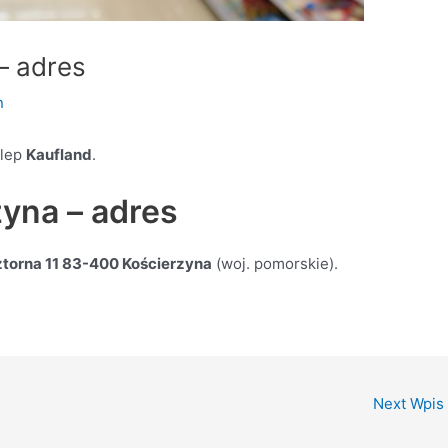
– adres
n
klep
Kaufland
.
yna – adres
sztorna 11 83-400 Kościerzyna
(woj. pomorskie).
Next Wpis