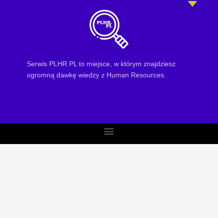
Serwis PLHR.PL to miejsce, w którym znajdziesz
ogromną dawkę wiedzy z Human Resources.
Menu