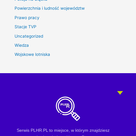
Powierzchnia i ludność województw
Prawo pracy
Stacje TVP
Uncategorized
Wiedza
Wojskowe lotniska
Serwis PLHR.PL to miejsce, w którym znajdziesz