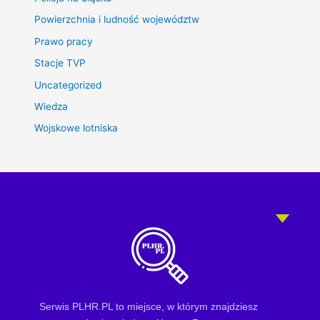
Powierzchnia i ludność województw
Prawo pracy
Stacje TVP
Uncategorized
Wiedza
Wojskowe lotniska
Serwis PLHR.PL to miejsce, w którym znajdziesz