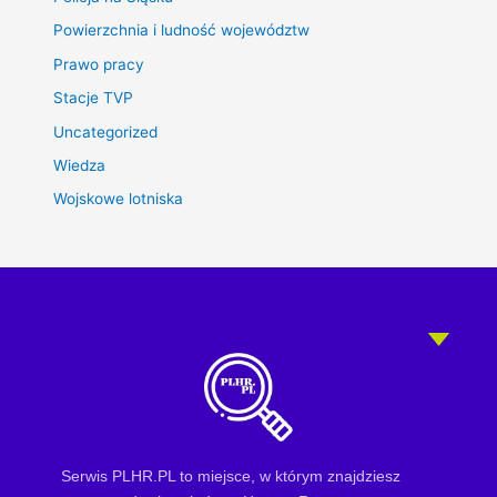
Powierzchnia i ludność województw
Prawo pracy
Stacje TVP
Uncategorized
Wiedza
Wojskowe lotniska
Serwis PLHR.PL to miejsce, w którym znajdziesz