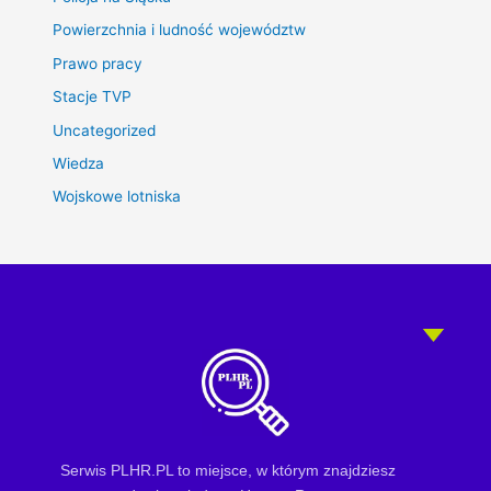
Powierzchnia i ludność województw
Prawo pracy
Stacje TVP
Uncategorized
Wiedza
Wojskowe lotniska
Serwis PLHR.PL to miejsce, w którym znajdziesz