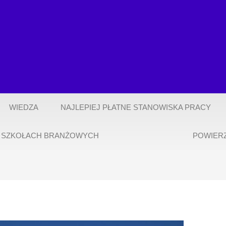
WIEDZA
NAJLEPIEJ PŁATNE STANOWISKA PRACY
 SZKOŁACH BRANŻOWYCH
POWIER