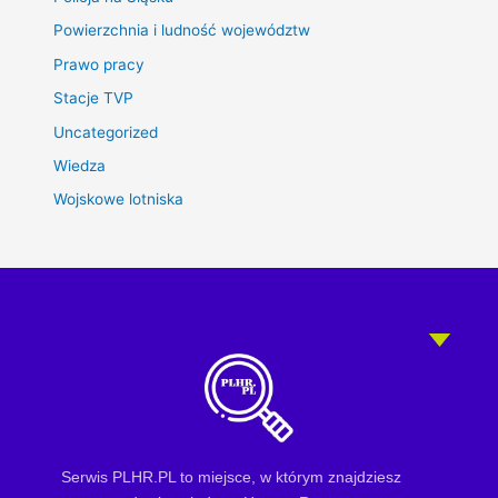
Powierzchnia i ludność województw
Prawo pracy
Stacje TVP
Uncategorized
Wiedza
Wojskowe lotniska
Serwis PLHR.PL to miejsce, w którym znajdziesz