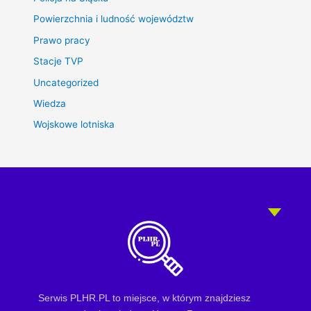
Powierzchnia i ludność województw
Prawo pracy
Stacje TVP
Uncategorized
Wiedza
Wojskowe lotniska
Serwis PLHR.PL to miejsce, w którym znajdziesz