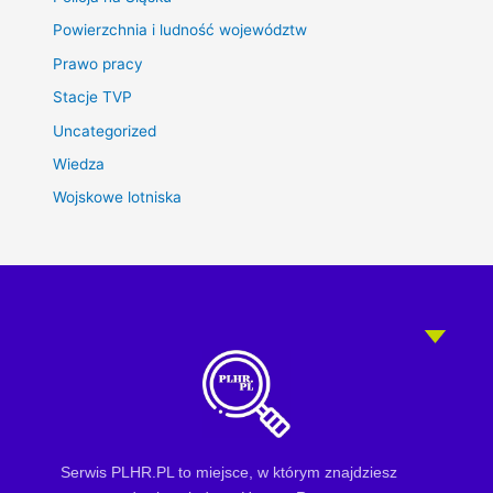
Powierzchnia i ludność województw
Prawo pracy
Stacje TVP
Uncategorized
Wiedza
Wojskowe lotniska
Serwis PLHR.PL to miejsce, w którym znajdziesz