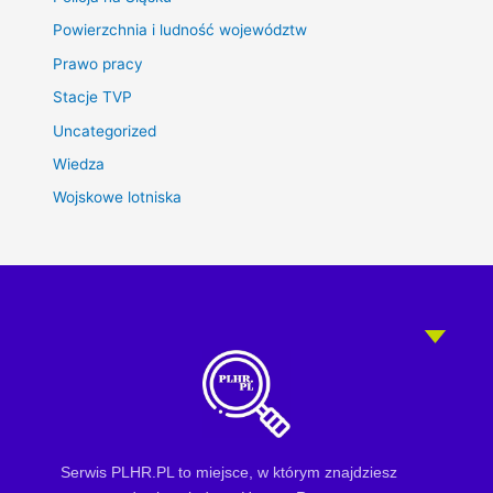
Powierzchnia i ludność województw
Prawo pracy
Stacje TVP
Uncategorized
Wiedza
Wojskowe lotniska
Serwis PLHR.PL to miejsce, w którym znajdziesz