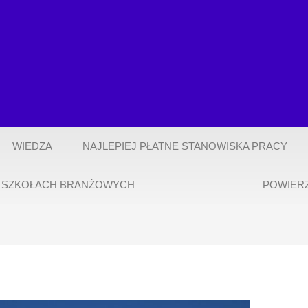
WIEDZA
NAJLEPIEJ PŁATNE STANOWISKA PRACY
 SZKOŁACH BRANŻOWYCH
POWIER