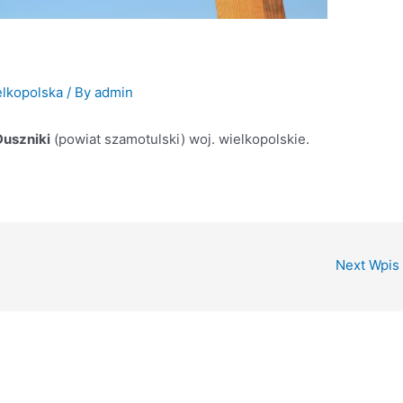
2
lkopolska
/ By
admin
Duszniki
(powiat szamotulski) woj. wielkopolskie.
Next Wpis