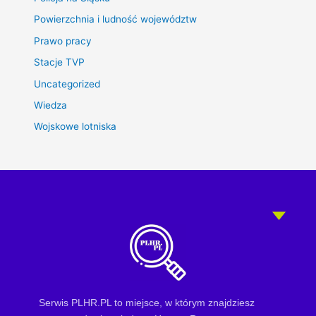
Powierzchnia i ludność województw
Prawo pracy
Stacje TVP
Uncategorized
Wiedza
Wojskowe lotniska
Serwis PLHR.PL to miejsce, w którym znajdziesz