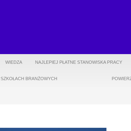
WIEDZA
NAJLEPIEJ PŁATNE STANOWISKA PRACY
 SZKOŁACH BRANŻOWYCH
POWIER