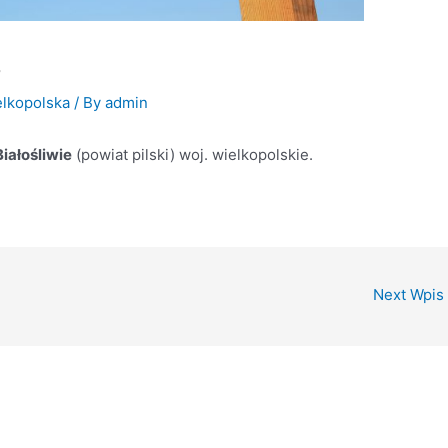
4
lkopolska
/ By
admin
Białośliwie
(powiat pilski) woj. wielkopolskie.
Next Wpis