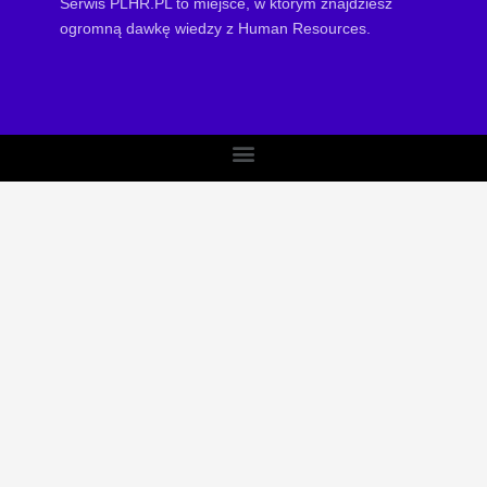
Serwis PLHR.PL to miejsce, w którym znajdziesz
ogromną dawkę wiedzy z Human Resources.
Menu