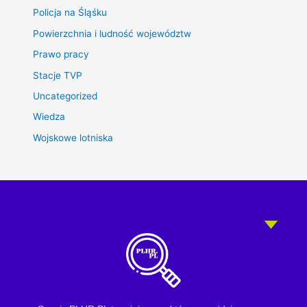
Policja na Śląśku
Powierzchnia i ludność województw
Prawo pracy
Stacje TVP
Uncategorized
Wiedza
Wojskowe lotniska