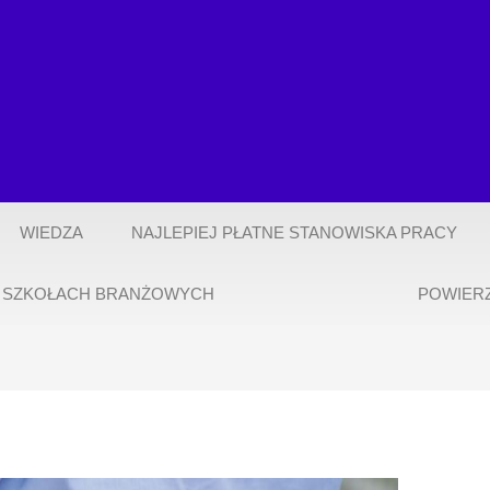
WIEDZA
NAJLEPIEJ PŁATNE STANOWISKA PRACY
 SZKOŁACH BRANŻOWYCH
POWIER