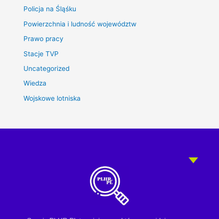
Policja na Śląśku
Powierzchnia i ludność województw
Prawo pracy
Stacje TVP
Uncategorized
Wiedza
Wojskowe lotniska