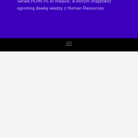
Serwis PLHR.PL to miejsce, w którym znajdziesz
ogromną dawkę wiedzy z Human Resources.
Menu