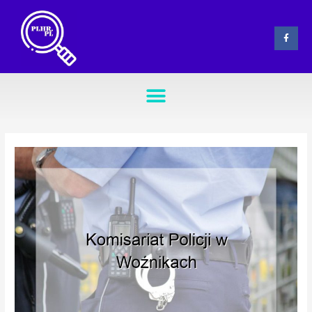
Skip
Post
to
navigation
F
content
a
c
e
b
o
Menu
o
k
-
f
NOWE ZAWODY W ZAWODOWYCH SZKOŁACH BRANŻOWYCH