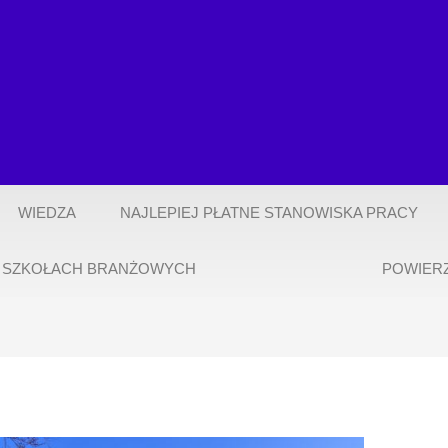
WIEDZA
NAJLEPIEJ PŁATNE STANOWISKA PRACY
 SZKOŁACH BRANŻOWYCH
POWIER