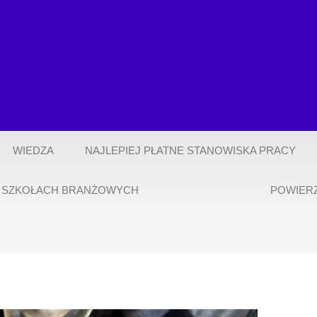
WIEDZA
NAJLEPIEJ PŁATNE STANOWISKA PRACY
 SZKOŁACH BRANŻOWYCH
POWIER