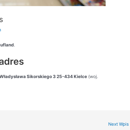
s
n
ufland
.
 adres
. Władysława Sikorskiego 3 25-434 Kielce
(woj.
Next Wpis