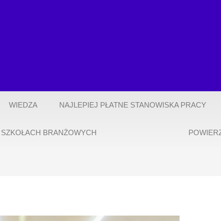
WIEDZA
NAJLEPIEJ PŁATNE STANOWISKA PRACY
 SZKOŁACH BRANŻOWYCH
POWIER