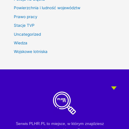
Powierzchnia i ludność województw
Prawo pracy
Stacje TVP
Uncategorized
Wiedza
Wojskowe lotniska
Serwis PLHR.PL to miejsce, w którym znajdziesz