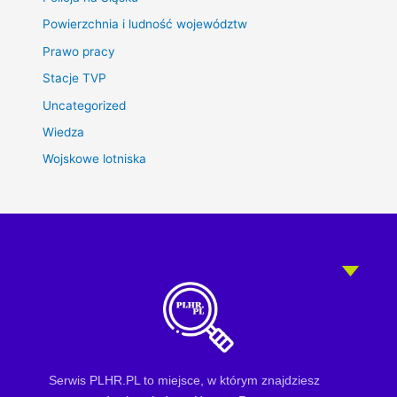
Powierzchnia i ludność województw
Prawo pracy
Stacje TVP
Uncategorized
Wiedza
Wojskowe lotniska
Serwis PLHR.PL to miejsce, w którym znajdziesz