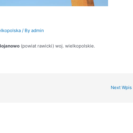
0
lkopolska
/ By
admin
Bojanowo
(powiat rawicki) woj. wielkopolskie.
Next Wpis