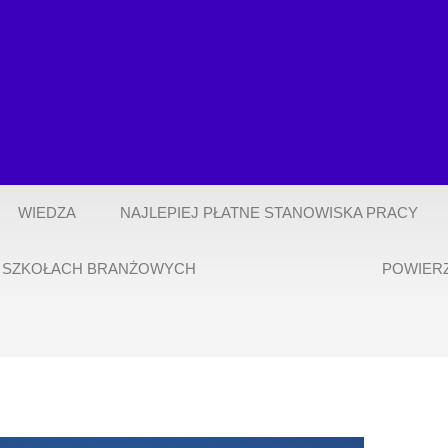
WIEDZA
NAJLEPIEJ PŁATNE STANOWISKA PRACY
 SZKOŁACH BRANŻOWYCH
POWIER